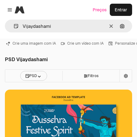
Magnific
Preços
Entrar
Close menu
Limpar
Pesqui
Crie uma imagem com IA
Crie um vídeo com IA
Personalize
PSD Vijaydashami
PSD
Filtros