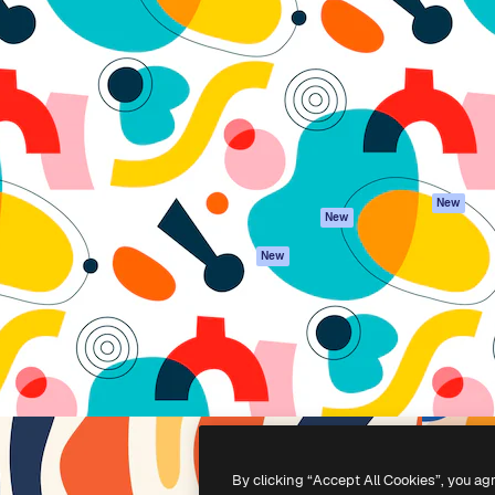
iativa para você direcionar
Spaces
Academy
alho. Mais de 1 milhão de
Assistente de IA
Documentação
e criativos, empresas,
Gerador de
Atendimento
dios.
imagens
Termos e
Gerador de vídeos
condições
Texto para voz
Política de
privacidade
Conteúdo de stock
Originais
MCP para
New
New
Claude/ChatGPT
Política de cooki
Agentes
Central de
New
confiabilidade
API
Afiliados
App móvel
Empresas
Todas as
ferramentas
-
2026
Freepik Company S.L.U.
Todos os direitos reservados
.
By clicking “Accept All Cookies”, you ag