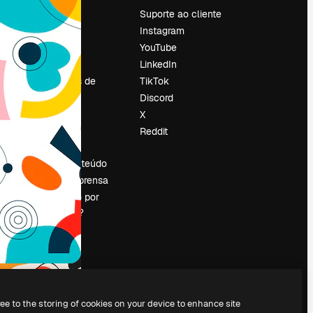
Preços
Suporte ao cliente
Sobre nós
Instagram
Reviews
YouTube
Emprego
LinkedIn
Tendências de
TikTok
pesquisa
Discord
Blog
X
Eventos
Reddit
es
Slidesgo
Vender conteúdo
Sala de imprensa
Procurando por
magnific.ai?
ree to the storing of cookies on your device to enhance site