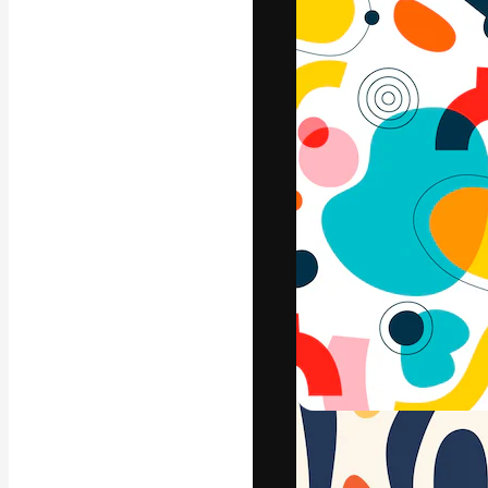
A plataforma cr
seu melhor trab
assinantes entr
agências e estú
Português
Copyright © 2010