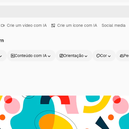
Crie um vídeo com IA
Crie um ícone com IA
Social media
rn
Conteúdo com IA
Orientação
Cor
Pe
Produtos
Começar