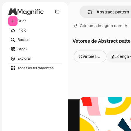
Criar
Crie uma imagem com IA
Início
Buscar
Vetores de Abstract patte
Stock
Vetores
Licença
Explorar
Todas as imagens
Todas as ferramentas
Vetores
Ilustrações
Fotos
PSD
Modelos
Mockups
Vídeos
Clipes de vídeo
Animações
Modelos de vídeos
Ícones
Modelos 3D
Fontes