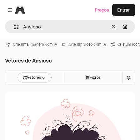
Magnific
Preços
Entrar
Close menu
Limpar
Pesqui
Crie uma imagem com IA
Crie um vídeo com IA
Crie um ícon
Vetores de Ansioso
Vetores
Filtros