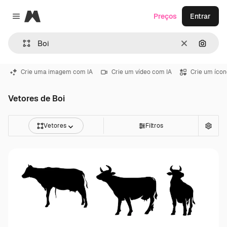
Magnific
Preços
Entrar
Close menu
Limpar
Pesqui
Crie uma imagem com IA
Crie um vídeo com IA
Crie um ícon
Vetores de Boi
Vetores
Filtros