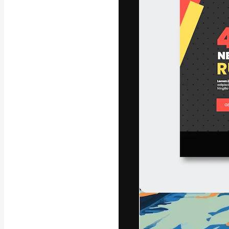
A plataforma cr
seu melhor trab
assinantes entr
agências e estú
Português
Copyright © 2010