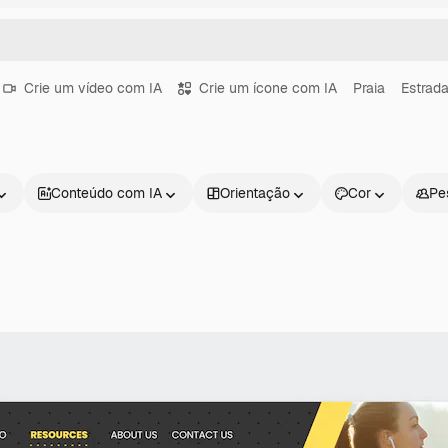
Crie um vídeo com IA
Crie um ícone com IA
Praia
Estrad
Conteúdo com IA
Orientação
Cor
Pe
Produtos
Começar