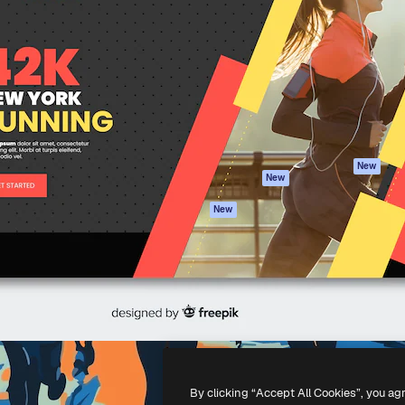
iativa para você direcionar
Spaces
Academy
alho. Mais de 1 milhão de
Assistente de IA
Documentação
e criativos, empresas,
Gerador de
Atendimento
dios.
imagens
Termos e
Gerador de vídeos
condições
Texto para voz
Política de
privacidade
Conteúdo de stock
Originais
MCP para
New
New
Claude/ChatGPT
Política de cooki
Agentes
Central de
New
confiabilidade
API
Afiliados
App móvel
Empresas
Todas as
ferramentas
-
2026
Freepik Company S.L.U.
Todos os direitos reservados
.
By clicking “Accept All Cookies”, you ag