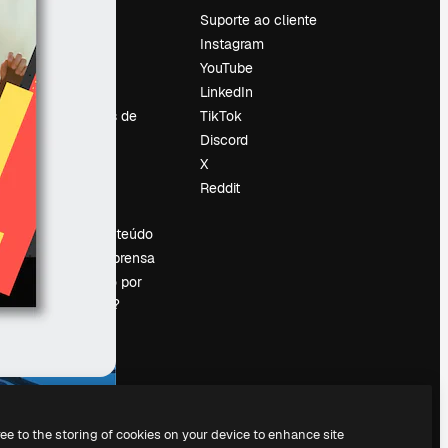
Preços
Suporte ao cliente
Sobre nós
Instagram
Reviews
YouTube
Emprego
LinkedIn
Tendências de
TikTok
pesquisa
Discord
Blog
X
Eventos
Reddit
es
Slidesgo
Vender conteúdo
Sala de imprensa
Procurando por
magnific.ai?
ree to the storing of cookies on your device to enhance site