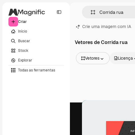
Criar
Crie uma imagem com IA
Início
Buscar
Vetores de Corrida rua
Stock
Vetores
Licença
Explorar
Todas as imagens
Todas as ferramentas
Vetores
Ilustrações
Fotos
PSD
Modelos
Mockups
Vídeos
Clipes de vídeo
Animações
Modelos de vídeos
Ícones
Modelos 3D
Fontes