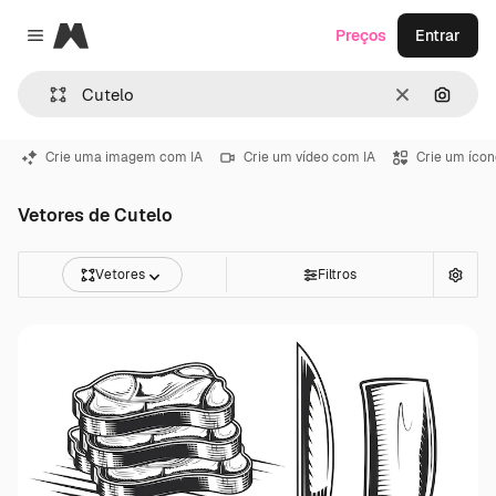
Magnific
Preços
Entrar
Close menu
Limpar
Pesqui
Crie uma imagem com IA
Crie um vídeo com IA
Crie um ícon
Vetores de Cutelo
Vetores
Filtros