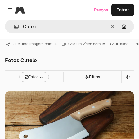
Magnific
Preços
Entrar
Close menu
Limpar
Pesqui
Crie uma imagem com IA
Crie um vídeo com IA
Churrasco
Fr
Fotos Cutelo
Fotos
Filtros