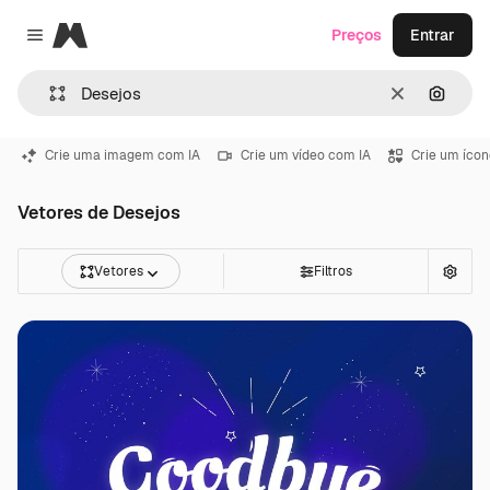
Magnific
Preços
Entrar
Close menu
Limpar
Pesqui
Crie uma imagem com IA
Crie um vídeo com IA
Crie um ícon
Vetores de Desejos
Vetores
Filtros