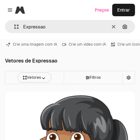
Magnific
Preços
Entrar
Close menu
Limpar
Pesqui
Crie uma imagem com IA
Crie um vídeo com IA
Crie um ícon
Vetores de Expressao
Vetores
Filtros