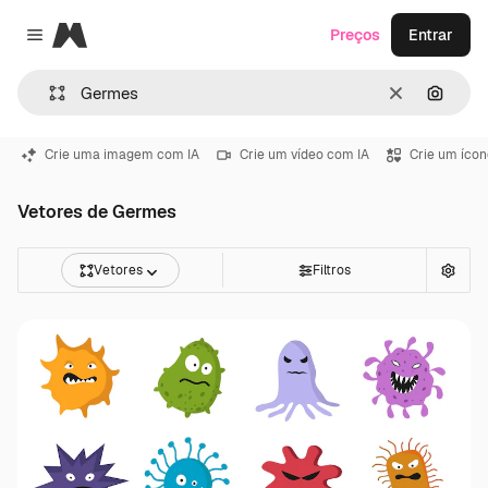
Magnific
Preços
Entrar
Close menu
Limpar
Pesqui
Crie uma imagem com IA
Crie um vídeo com IA
Crie um ícon
Vetores de Germes
Vetores
Filtros