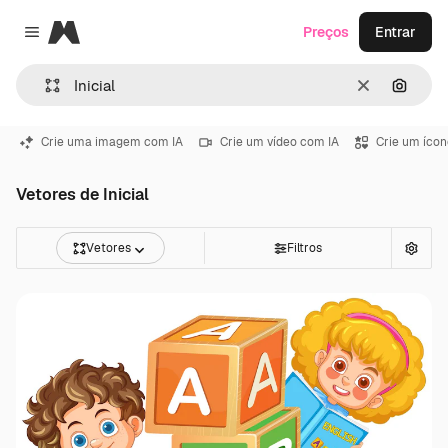
Magnific
Preços
Entrar
Close menu
Limpar
Pesqui
Crie uma imagem com IA
Crie um vídeo com IA
Crie um ícon
Vetores de Inicial
Vetores
Filtros