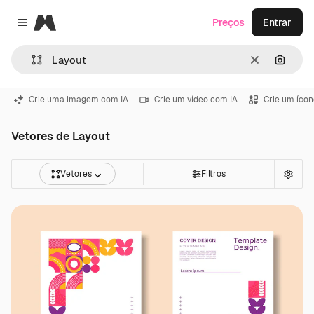
Magnific
Preços
Entrar
Close menu
Limpar
Pesqui
Crie uma imagem com IA
Crie um vídeo com IA
Crie um ícon
Vetores de Layout
Vetores
Filtros