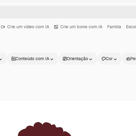
Crie um vídeo com IA
Crie um ícone com IA
Familia
Esco
Conteúdo com IA
Orientação
Cor
Pe
Produtos
Começar