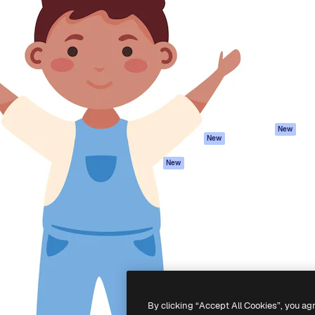
iativa para você direcionar
Spaces
Academy
alho. Mais de 1 milhão de
Assistente de IA
Documentação
e criativos, empresas,
Gerador de
Atendimento
dios.
imagens
Termos e
Gerador de vídeos
condições
Texto para voz
Política de
privacidade
Conteúdo de stock
Originais
MCP para
New
New
Claude/ChatGPT
Política de cooki
Agentes
Central de
New
confiabilidade
API
Afiliados
App móvel
Empresas
Todas as
ferramentas
-
2026
Freepik Company S.L.U.
Todos os direitos reservados
.
By clicking “Accept All Cookies”, you ag