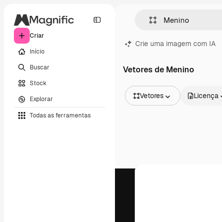
Criar
Crie uma imagem com IA
Início
Buscar
Vetores de Menino
Stock
Vetores
Licença
Explorar
Todas as imagens
Todas as ferramentas
Vetores
Ilustrações
Fotos
PSD
Modelos
Mockups
Vídeos
Clipes de vídeo
Animações
Modelos de vídeos
Ícones
Modelos 3D
Fontes