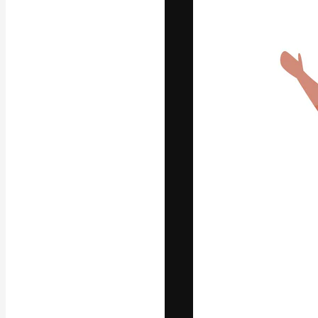
A plataforma cr
seu melhor trab
assinantes entr
agências e estú
Português
Copyright © 2010