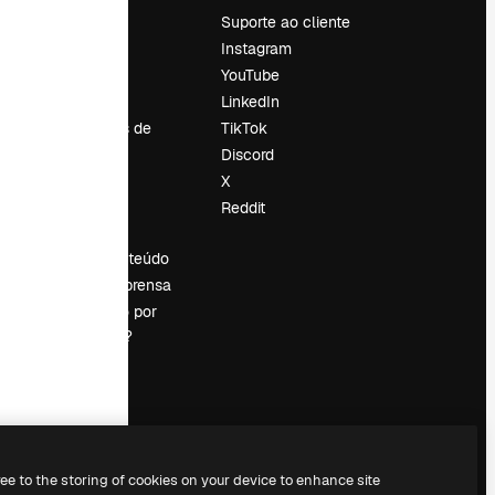
Preços
Suporte ao cliente
Sobre nós
Instagram
Reviews
YouTube
Emprego
LinkedIn
Tendências de
TikTok
pesquisa
Discord
Blog
X
Eventos
Reddit
es
Slidesgo
Vender conteúdo
Sala de imprensa
Procurando por
magnific.ai?
ree to the storing of cookies on your device to enhance site