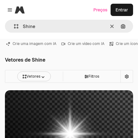
Magnific
Preços
Entrar
Close menu
Limpar
Pesqui
Crie uma imagem com IA
Crie um vídeo com IA
Crie um ícon
Vetores de Shine
Vetores
Filtros