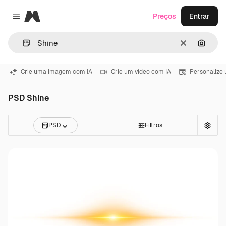
Magnific
Preços
Entrar
Close menu
Limpar
Pesqui
Crie uma imagem com IA
Crie um vídeo com IA
Personalize
PSD Shine
PSD
Filtros