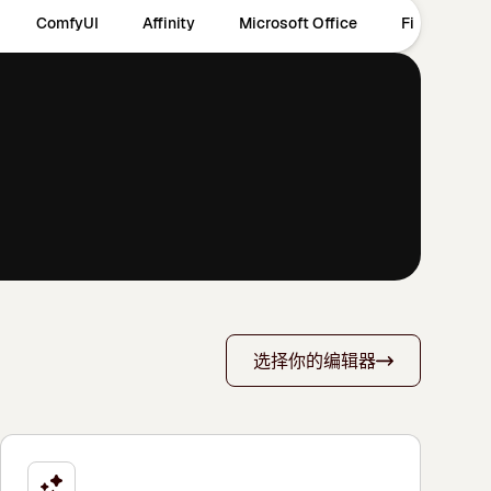
ComfyUI
Affinity
Microsoft Office
Figma
选择你的编辑器