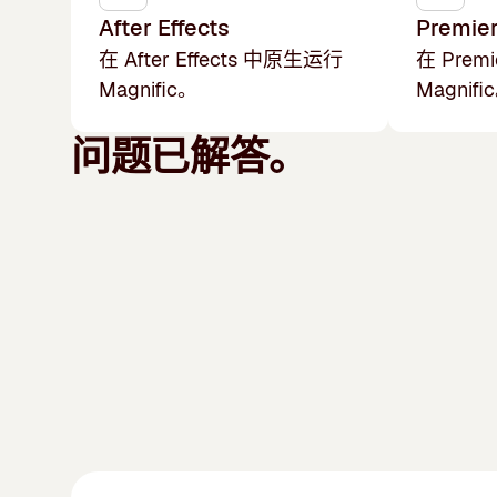
After Effects
Premier
在 After Effects 中原生运行
在 Prem
Magnific。
Magnifi
问题已解答。