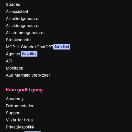
Spaces
AI-assistent
AI-billedgenerator
AI-videogenerator
AI-stemmegenerator
Stockindhold
MCP til Claude/ChatGPT
Early Bird
Agenter
Early Bird
API
Mobilapp
Alle Magnific værktøjer
Kom godt i gang
Academy
Dokumentation
Support
Vilkår for brug
Privatlivspolitik