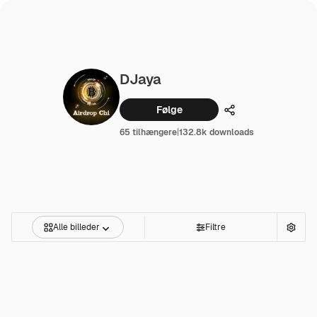
DJaya
Følge
Dele
65 tilhængere
|
132.8k downloads
Alle billeder
Filtre