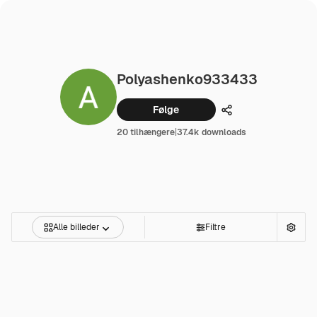
Polyashenko933433
Følge
Dele
20 tilhængere
|
37.4k downloads
Alle billeder
Filtre