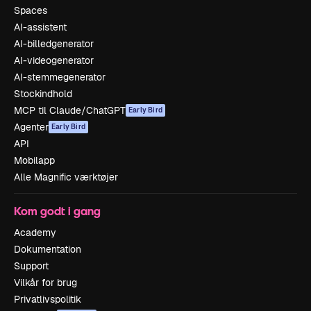
Spaces
AI-assistent
AI-billedgenerator
AI-videogenerator
AI-stemmegenerator
Stockindhold
MCP til Claude/ChatGPT
Early Bird
Agenter
Early Bird
API
Mobilapp
Alle Magnific værktøjer
Kom godt i gang
Academy
Dokumentation
Support
Vilkår for brug
Privatlivspolitik