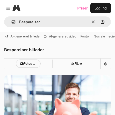
Magnific
Priser
Log ind
Close menu
Klar
Søg eft
AI-genereret billede
AI-genereret video
Kontor
Sociale medie
Besparelser billeder
Fotos
Filtre