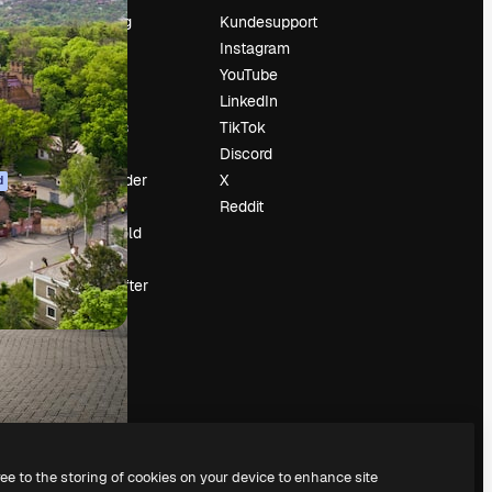
Prissætning
Kundesupport
Om os
Instagram
Reviews
YouTube
Karriere
LinkedIn
Søgetrends
TikTok
Blog
Discord
Begivenheder
X
d
Slidesgo
Reddit
Sælg indhold
Presserum
Leder du efter
magnific.ai
ree to the storing of cookies on your device to enhance site