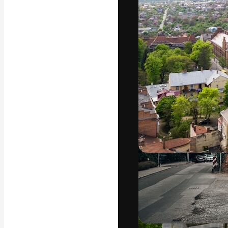
Den kreative pla
arbejde. Over 1
kreative og vir
studier.
Dansk
Copyright © 2010