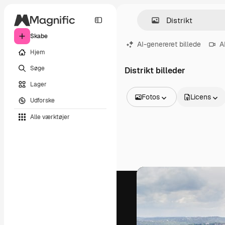
Skabe
AI-genereret billede
A
Hjem
Søge
Distrikt billeder
Lager
Fotos
Licens
Udforske
Alle billeder
Alle værktøjer
Vektorer
Illustrationer
Fotos
PSD
Skabeloner
Mockups
Videoer
Optagelser
Motion graphics
Videoskabeloner
Ikoner
3D modeller
Skrifttyper