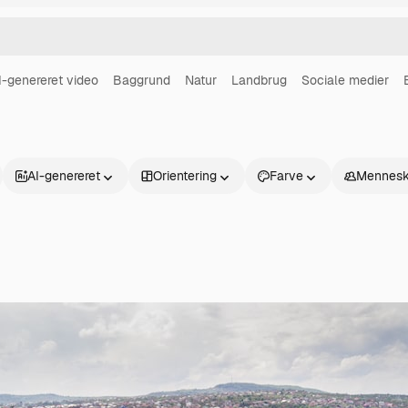
I-genereret video
Baggrund
Natur
Landbrug
Sociale medier
AI-genereret
Orientering
Farve
Mennesk
Produkter
Kom godt i