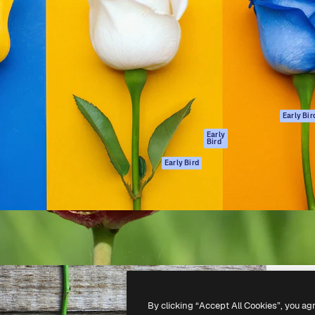
gang
tform til at skabe dit bedste
Spaces
 million abonnenter – fra
AI-assistent
Academy
ksomheder til bureauer og
AI-billedgenerator
Dokumentation
AI-videogenerator
Support
AI-
Vilkår for brug
stemmegenerator
Privatlivspolitik
Stockindhold
Originaler
Early Bir
MCP til
Cookies politik
Early
Bird
Claude/ChatGPT
Tillidscenter
Agenter
Early Bird
Partnere
API
Virksomhed
Mobilapp
Alle Magnific
værktøjer
-
2026
Freepik Company S.L.U.
Alle rettigheder forbeholdes
.
By clicking “Accept All Cookies”, you ag