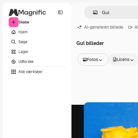
Skabe
AI-genereret billede
A
Hjem
Søge
Gul billeder
Lager
Fotos
Licens
Udforske
Alle billeder
Alle værktøjer
Vektorer
Illustrationer
Fotos
PSD
Skabeloner
Mockups
Videoer
Optagelser
Motion graphics
Videoskabeloner
Ikoner
3D modeller
Skrifttyper