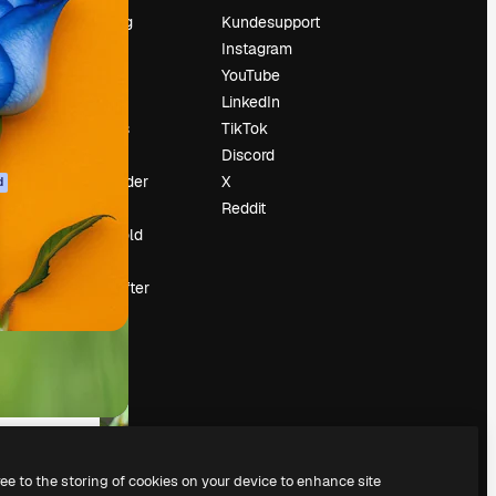
Prissætning
Kundesupport
Om os
Instagram
Reviews
YouTube
Karriere
LinkedIn
Søgetrends
TikTok
Blog
Discord
Begivenheder
X
d
Slidesgo
Reddit
Sælg indhold
Presserum
Leder du efter
magnific.ai
ree to the storing of cookies on your device to enhance site