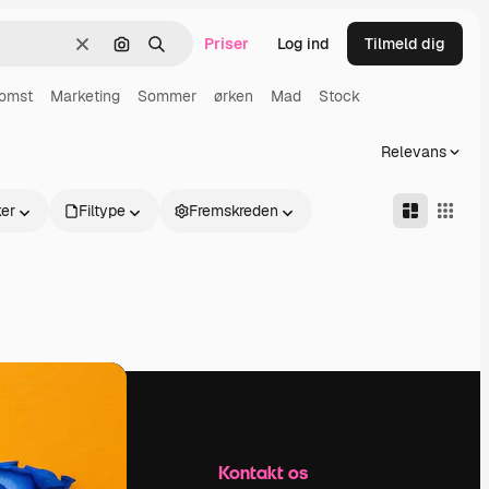
Priser
Log ind
Tilmeld dig
Klar
Søg efter billede
Søge
omst
Marketing
Sommer
ørken
Mad
Stock
Relevans
er
Filtype
Fremskreden
Firma
Kontakt os