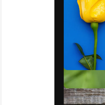
Den kreative pla
arbejde. Over 1
kreative og vir
studier.
Dansk
Copyright © 2010