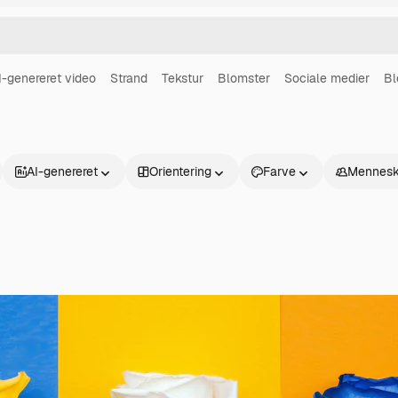
I-genereret video
Strand
Tekstur
Blomster
Sociale medier
Bl
AI-genereret
Orientering
Farve
Mennesk
Produkter
Kom godt i