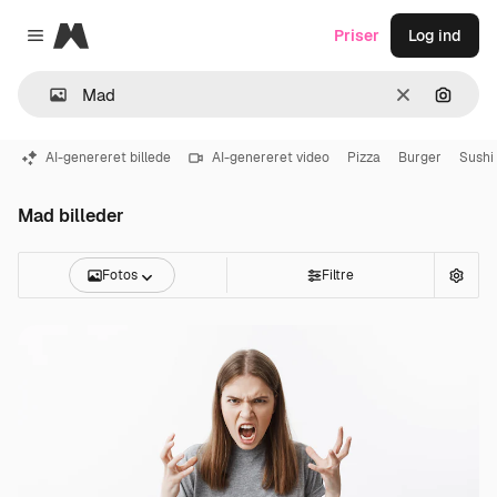
Magnific
Priser
Log ind
Close menu
Klar
Søg eft
AI-genereret billede
AI-genereret video
Pizza
Burger
Sushi
Mad billeder
Fotos
Filtre