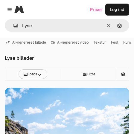
Magnific
Priser
Log ind
Close menu
Klar
Søg eft
AI-genereret billede
AI-genereret video
Tekstur
Fest
Rum
Lyse billeder
Fotos
Filtre