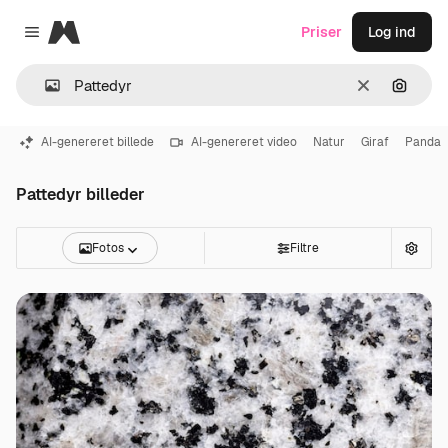
Magnific
Priser
Log ind
Close menu
Klar
Søg eft
AI-genereret billede
AI-genereret video
Natur
Giraf
Panda
Pattedyr billeder
Fotos
Filtre