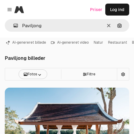
Magnific
Priser
Log ind
Close menu
Klar
Søg eft
AI-genereret billede
AI-genereret video
Natur
Restaurant
B
Paviljong billeder
Fotos
Filtre