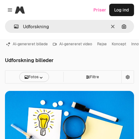
Magnific
Priser
Log ind
Close menu
Klar
Søg eft
AI-genereret billede
AI-genereret video
Rejse
Koncept
Inno
Udforskning billeder
Fotos
Filtre