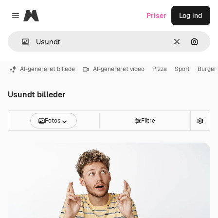
Magnific
Priser
Log ind
Close menu
Klar
Søg eft
AI-genereret billede
AI-genereret video
Pizza
Sport
Burger
Usundt billeder
Fotos
Filtre