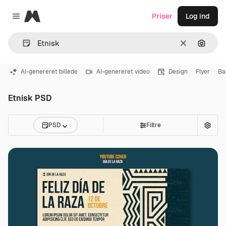
Magnific
Priser
Log ind
Close menu
Klar
Søg eft
AI-genereret billede
AI-genereret video
Design
Flyer
Ba
Etnisk PSD
PSD
Filtre