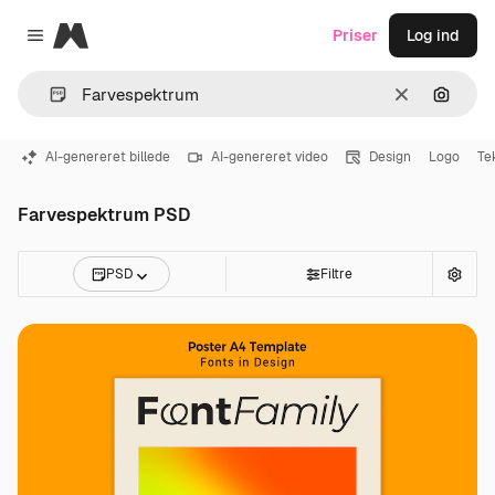
Magnific
Priser
Log ind
Close menu
Klar
Søg eft
AI-genereret billede
AI-genereret video
Design
Logo
Te
Farvespektrum PSD
PSD
Filtre