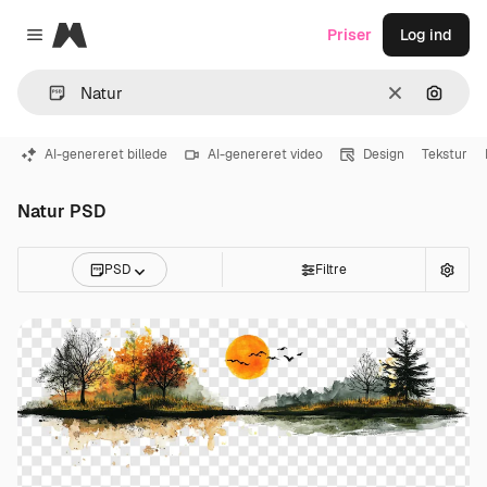
Magnific
Priser
Log ind
Close menu
Klar
Søg eft
AI-genereret billede
AI-genereret video
Design
Tekstur
Natur PSD
PSD
Filtre