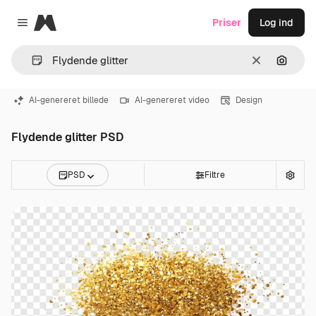
Magnific
Priser
Log ind
Close menu
Klar
Søg eft
AI-genereret billede
AI-genereret video
Design
Flydende glitter PSD
PSD
Filtre