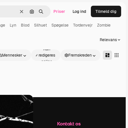
Priser
Log ind
Tilmeld dig
Klar
Søg efter billede
Søge
åge
Lyn
Blod
Silhuet
Spøgelse
Tordenvejr
Zombie
Relevans
Kan
Mennesker
redigeres
Fremskreden
online
Firma
Kontakt os