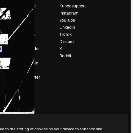
Prissætning
Kundesupport
Om os
Instagram
Reviews
YouTube
Karriere
LinkedIn
Søgetrends
TikTok
Blog
Discord
Begivenheder
X
d
Slidesgo
Reddit
Sælg indhold
Presserum
Leder du efter
magnific.ai
ree to the storing of cookies on your device to enhance site