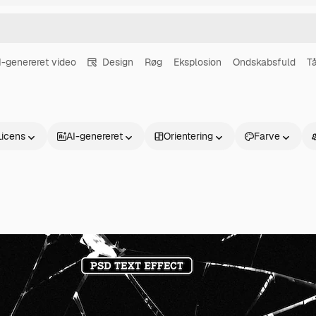
I-genereret video
Design
Røg
Eksplosion
Ondskabsfuld
T
Licens
AI-genereret
Orientering
Farve
Produkter
Kom godt i