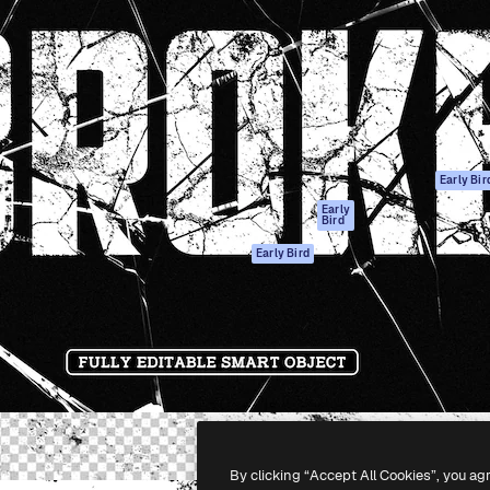
gang
tform til at skabe dit bedste
Spaces
 million abonnenter – fra
AI-assistent
Academy
ksomheder til bureauer og
AI-billedgenerator
Dokumentation
AI-videogenerator
Support
AI-
Vilkår for brug
stemmegenerator
Privatlivspolitik
Stockindhold
Originaler
Early Bir
MCP til
Cookies politik
Early
Bird
Claude/ChatGPT
Tillidscenter
Agenter
Early Bird
Partnere
API
Virksomhed
Mobilapp
Alle Magnific
værktøjer
-
2026
Freepik Company S.L.U.
Alle rettigheder forbeholdes
.
By clicking “Accept All Cookies”, you ag