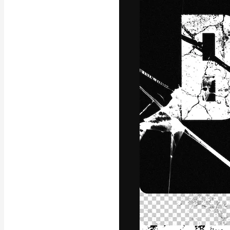
Den kreative pla
arbejde. Over 1
kreative og vir
studier.
Dansk
Copyright © 2010