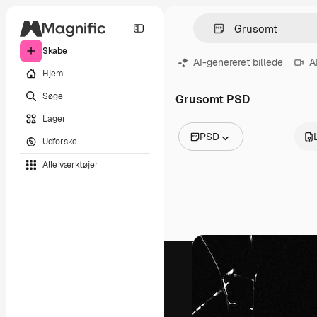
Skabe
AI-genereret billede
A
Hjem
Søge
Grusomt PSD
Lager
PSD
Udforske
Alle billeder
Alle værktøjer
Vektorer
Illustrationer
Fotos
PSD
Skabeloner
Mockups
Videoer
Optagelser
Motion graphics
Videoskabeloner
Ikoner
3D modeller
Skrifttyper