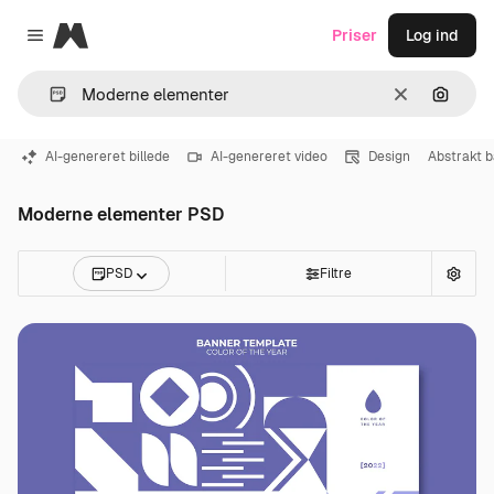
Magnific
Priser
Log ind
Close menu
Klar
Søg eft
AI-genereret billede
AI-genereret video
Design
Abstrakt 
Moderne elementer PSD
PSD
Filtre