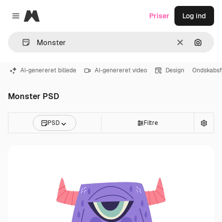
Magnific
Priser
Log ind
Close menu
Klar
Søg eft
AI-genereret billede
AI-genereret video
Design
Ondskabsf
Monster PSD
PSD
Filtre