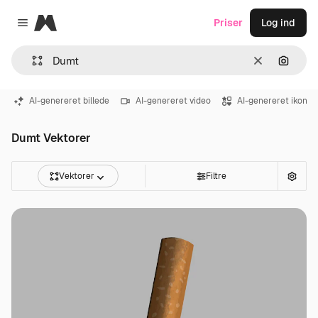
Magnific
Priser
Log ind
Close menu
Klar
Søg eft
AI-genereret billede
AI-genereret video
AI-genereret ikon
Dumt Vektorer
Vektorer
Filtre