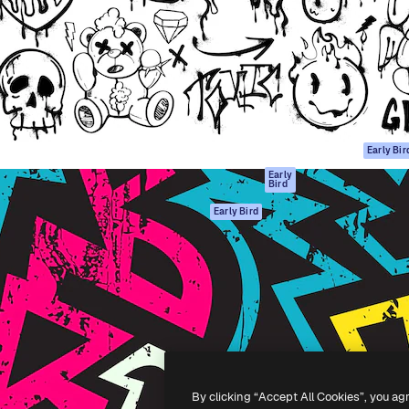
gang
tform til at skabe dit bedste
Spaces
 million abonnenter – fra
AI-assistent
Academy
ksomheder til bureauer og
AI-billedgenerator
Dokumentation
AI-videogenerator
Support
AI-
Vilkår for brug
stemmegenerator
Privatlivspolitik
Stockindhold
Originaler
Early Bir
MCP til
Cookies politik
Early
Bird
Claude/ChatGPT
Tillidscenter
Agenter
Early Bird
Partnere
API
Virksomhed
Mobilapp
Alle Magnific
værktøjer
-
2026
Freepik Company S.L.U.
Alle rettigheder forbeholdes
.
By clicking “Accept All Cookies”, you ag