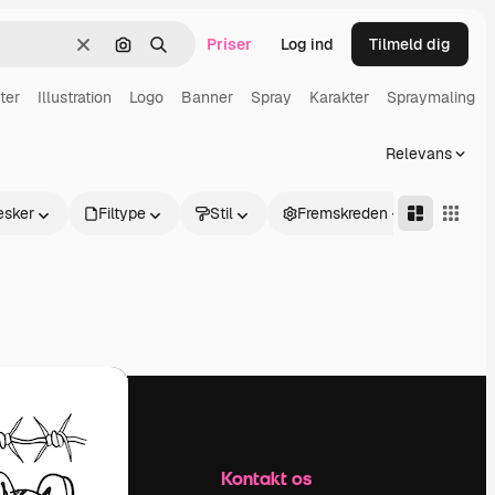
Priser
Log ind
Tilmeld dig
Klar
Søg efter billede
Søge
ter
Illustration
Logo
Banner
Spray
Karakter
Spraymaling
Relevans
sker
Filtype
Stil
Fremskreden
Firma
Kontakt os