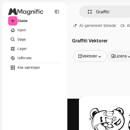
Skabe
AI-genereret billede
A
Hjem
Søge
Graffiti Vektorer
Lager
Vektorer
Licens
Udforske
Alle billeder
Alle værktøjer
Vektorer
Illustrationer
Fotos
PSD
Skabeloner
Mockups
Videoer
Optagelser
Motion graphics
Videoskabeloner
Ikoner
3D modeller
Skrifttyper