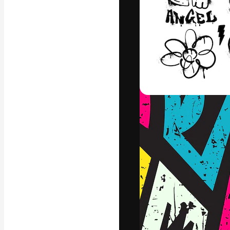
Den kreative pla
arbejde. Over 1
kreative og vir
studier.
Dansk
Copyright © 2010