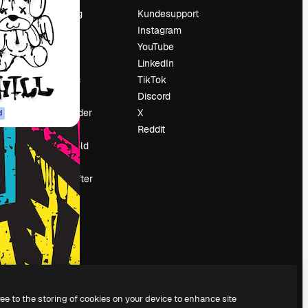
Prissætning
Kundesupport
Om os
Instagram
Reviews
YouTube
Karriere
LinkedIn
Søgetrends
TikTok
Blog
Discord
Begivenheder
X
d
Slidesgo
Reddit
Sælg indhold
Presserum
Leder du efter
magnific.ai
ree to the storing of cookies on your device to enhance site