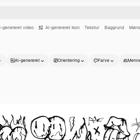
I-genereret video
AI-genereret ikon
Tekstur
Baggrund
Møns
AI-genereret
Orientering
Farve
Menne
Produkter
Kom godt i