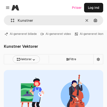
Magnific
Priser
Log ind
Close menu
Klar
Søg eft
AI-genereret billede
AI-genereret video
AI-genereret ikon
Kunstner Vektorer
Vektorer
Filtre