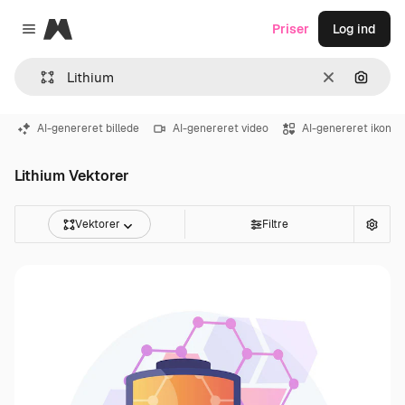
Magnific
Priser
Log ind
Close menu
Klar
Søg eft
AI-genereret billede
AI-genereret video
AI-genereret ikon
Lithium Vektorer
Vektorer
Filtre