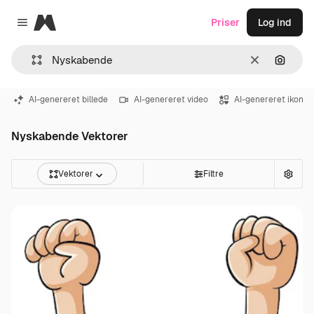
Magnific
Priser
Log ind
Close menu
Klar
Søg eft
AI-genereret billede
AI-genereret video
AI-genereret ikon
Nyskabende Vektorer
Vektorer
Filtre