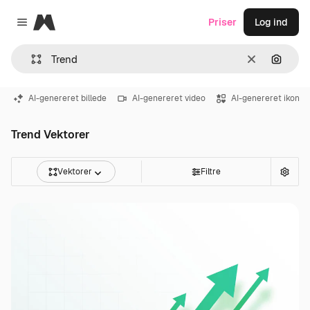
Magnific
Priser
Log ind
Close menu
Klar
Søg eft
AI-genereret billede
AI-genereret video
AI-genereret ikon
Trend Vektorer
Vektorer
Filtre