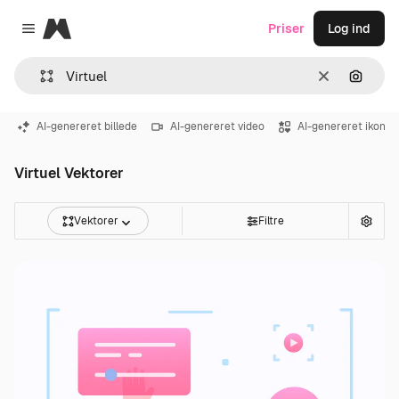
Magnific
Priser
Log ind
Close menu
Klar
Søg eft
AI-genereret billede
AI-genereret video
AI-genereret ikon
Virtuel Vektorer
Vektorer
Filtre