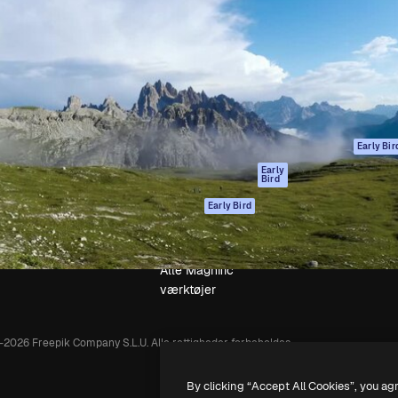
gang
tform til at skabe dit bedste
Spaces
 million abonnenter – fra
AI-assistent
Academy
ksomheder til bureauer og
AI-billedgenerator
Dokumentation
AI-videogenerator
Support
AI-
Vilkår for brug
stemmegenerator
Privatlivspolitik
Stockindhold
Originaler
Early Bir
MCP til
Cookies politik
Early
Bird
Claude/ChatGPT
Tillidscenter
Agenter
Early Bird
Partnere
API
Virksomhed
Mobilapp
Alle Magnific
værktøjer
-
2026
Freepik Company S.L.U.
Alle rettigheder forbeholdes
.
By clicking “Accept All Cookies”, you ag