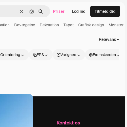
Priser
Log ind
Tilmeld dig
Klar
Søg efter billede
Søge
ation
Bevægelse
Dekoration
Tapet
Grafisk design
Mønster
Relevans
Orientering
FPS
Varighed
Fremskreden
Firma
Kontakt os