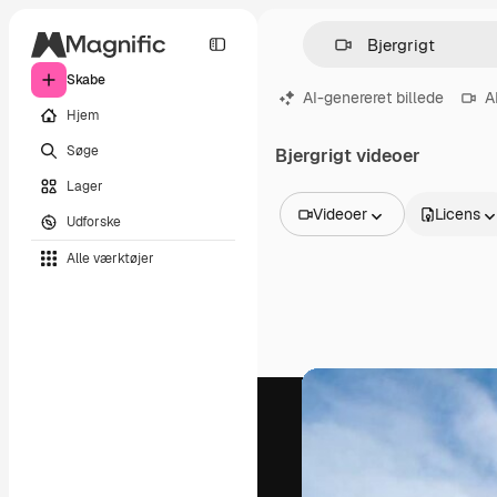
Skabe
AI-genereret billede
A
Hjem
Søge
Bjergrigt videoer
Lager
Videoer
Licens
Udforske
Alle billeder
Alle værktøjer
Vektorer
Illustrationer
Fotos
PSD
Skabeloner
Mockups
Videoer
Optagelser
Motion graphics
Videoskabeloner
Ikoner
3D modeller
Skrifttyper