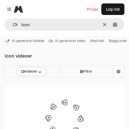
Magnific
Priser
Log ind
Close menu
Klar
Søg eft
AI-genereret billede
AI-genereret video
Abstrakt
Baggrunde
Icon videoer
Videoer
Filtre