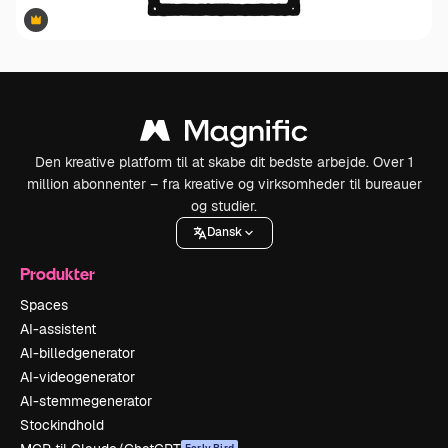
Premium
Premium
Den kreative platform til at skabe dit bedste arbejde. Over 1
million abonnenter – fra kreative og virksomheder til bureauer
og studier.
Dansk
Produkter
Spaces
AI-assistent
AI-billedgenerator
AI-videogenerator
AI-stemmegenerator
Stockindhold