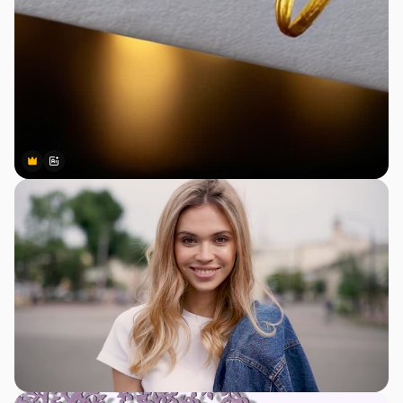
Premium
Premium
Genereret af AI