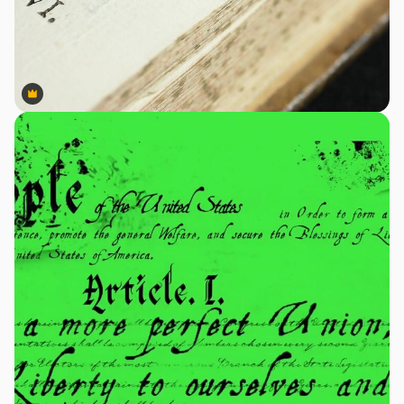
Premium
Premium