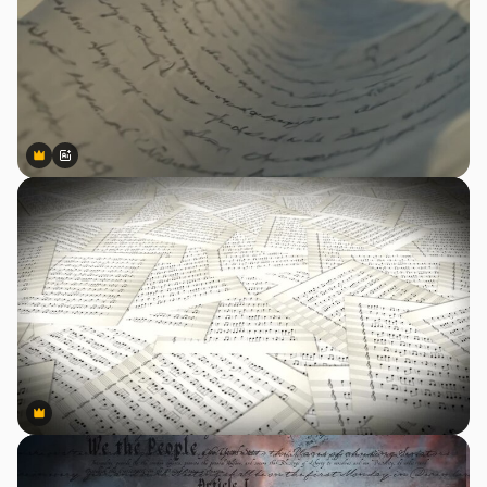
Premium
Premium
Genereret af AI
Premium
Premium