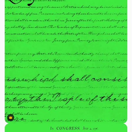
Premium
Premium