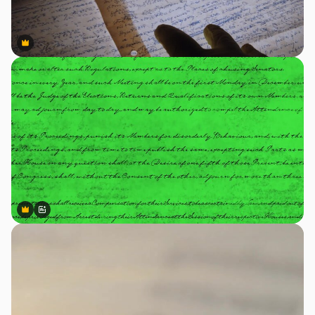
Premium
Premium
Premium
Premium
Genereret af AI