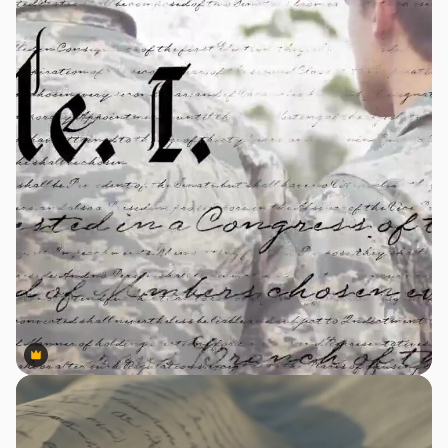
Premium
Premium