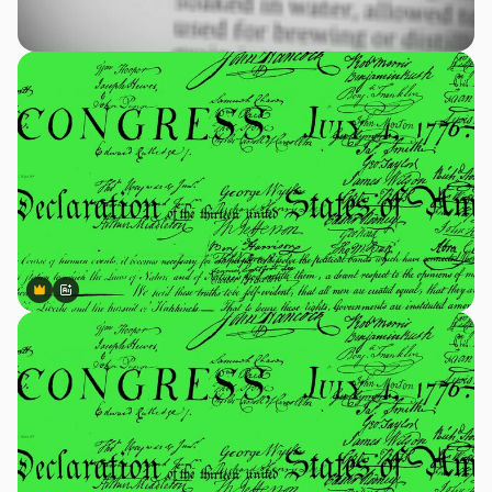
Premium
Premium
Genereret af AI