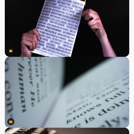
Premium
Premium
Premium
Premium