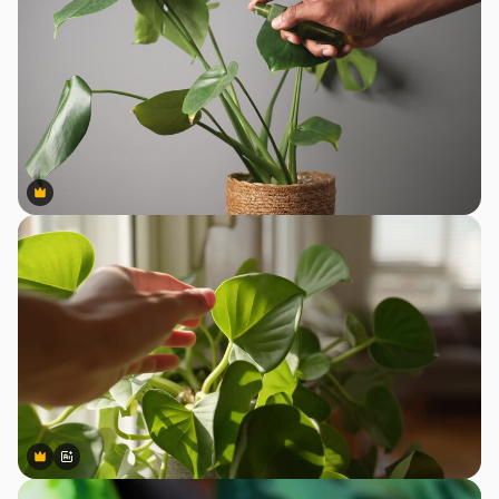
Premium
Premium
Premium
Premium
Genereret af AI