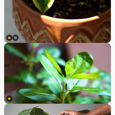
Premium
Premium
Genereret af AI
Premium
Premium