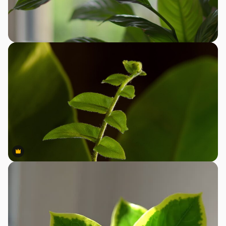
Premium
Premium