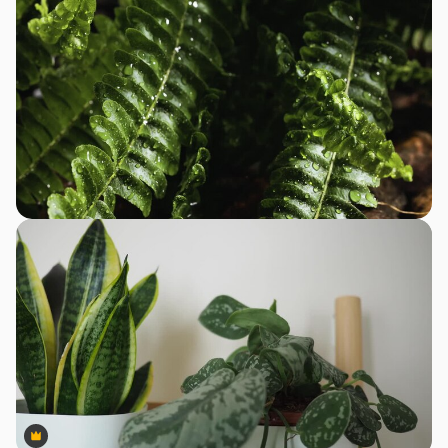
Premium
Premium