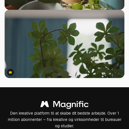
Premium
Premium
Den kreative platform til at skabe dit bedste arbejde. Over 1
million abonnenter – fra kreative og virksomheder til bureauer
og studier.