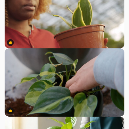
Premium
Premium
Premium
Premium