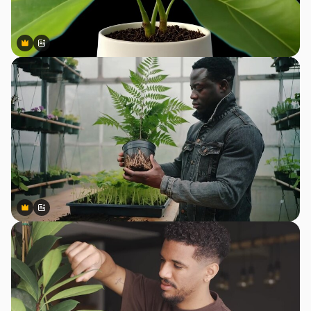
Premium
Premium
Genereret af AI
Premium
Premium
Genereret af AI