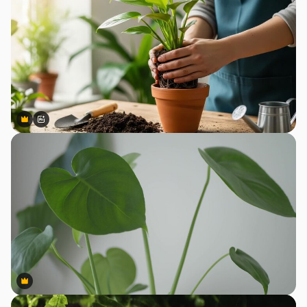
Premium
Premium
Genereret af AI
Premium
Premium