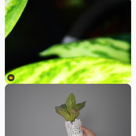
Premium
Premium