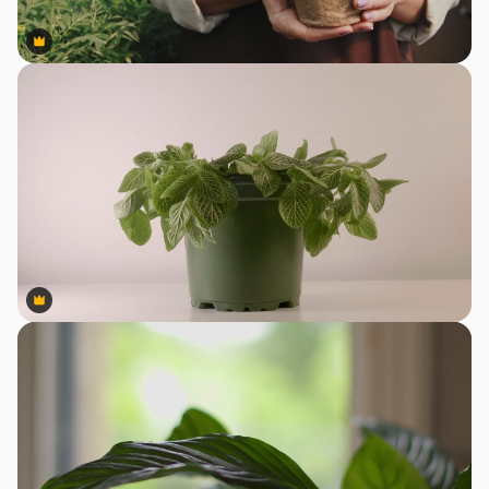
Premium
Premium
Premium
Premium