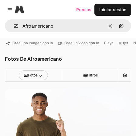
Magnific
Precios
Iniciar sesión
Close menu
Borrar
Buscar
Crea una imagen con IA
Crea un vídeo con IA
Playa
Mujer
N
Fotos De Afroamericano
Fotos
Filtros