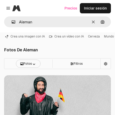
Magnific
Precios
Iniciar sesión
Close menu
Borrar
Buscar
Crea una imagen con IA
Crea un vídeo con IA
Cerveza
Mundo
Fotos De Aleman
Fotos
Filtros