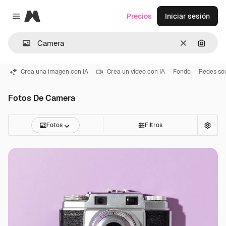
Magnific
Precios
Iniciar sesión
Close menu
Borrar
Buscar
Crea una imagen con IA
Crea un vídeo con IA
Fondo
Redes soc
Fotos De Camera
Fotos
Filtros