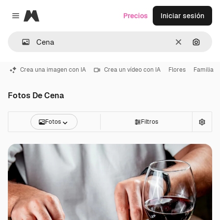
Magnific
Precios
Iniciar sesión
Close menu
Borrar
Buscar
Crea una imagen con IA
Crea un vídeo con IA
Flores
Familia
Fotos De Cena
Fotos
Filtros